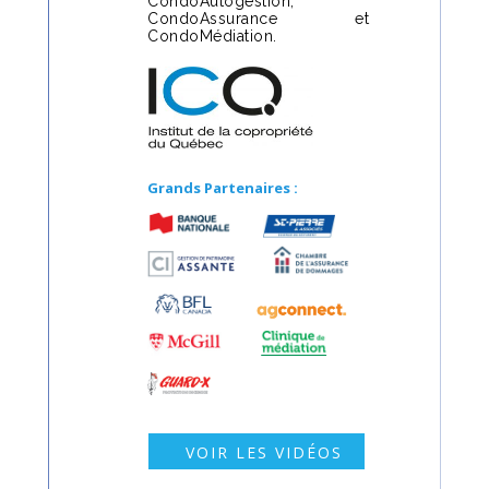
CondoAutogestion,
CondoAssurance et
CondoMédiation.
Grands Partenaires :
VOIR LES VIDÉOS